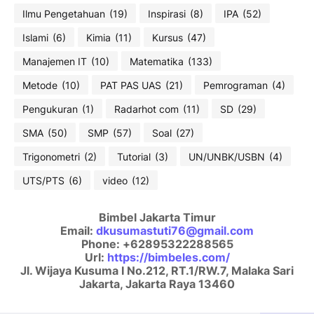
Ilmu Pengetahuan
(19)
Inspirasi
(8)
IPA
(52)
Islami
(6)
Kimia
(11)
Kursus
(47)
Manajemen IT
(10)
Matematika
(133)
Metode
(10)
PAT PAS UAS
(21)
Pemrograman
(4)
Pengukuran
(1)
Radarhot com
(11)
SD
(29)
SMA
(50)
SMP
(57)
Soal
(27)
Trigonometri
(2)
Tutorial
(3)
UN/UNBK/USBN
(4)
UTS/PTS
(6)
video
(12)
Bimbel Jakarta Timur
Email:
dkusumastuti76@gmail.com
Phone:
+62895322288565
Url:
https://bimbeles.com/
Jl. Wijaya Kusuma I No.212, RT.1/RW.7, Malaka Sari
Jakarta
,
Jakarta Raya
13460