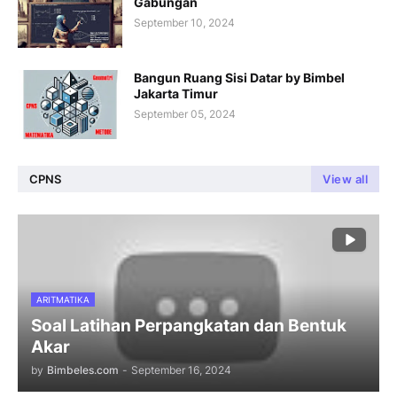
Gabungan
September 10, 2024
Bangun Ruang Sisi Datar by Bimbel
Jakarta Timur
September 05, 2024
CPNS
View all
ARITMATIKA
Soal Latihan Perpangkatan dan Bentuk
Akar
by
Bimbeles.com
-
September 16, 2024