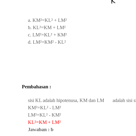
a. KM²=KL² + LM²
b. KL²=KM + LM²
c. LM²=KL² + KM²
d. LM²=KM² - KL²
Pembahasan :
sisi KL adalah hipotenusa, KM dan LM adalah
sisi 
KM²=KL² - LM²
LM²=KL² - KM²
KL²=KM + LM²
Jawaban : b