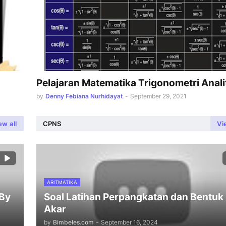
Pelajaran Matematika Trigonometri Anali
by
Denny Febiana Nurhidayat
-
September 29, 2021
ew all
CPNS
Vi
ARITMATIKA
 By
Soal Latihan Perpangkatan dan Bentuk
Akar
by
Bimbeles.com
-
September 16, 2024