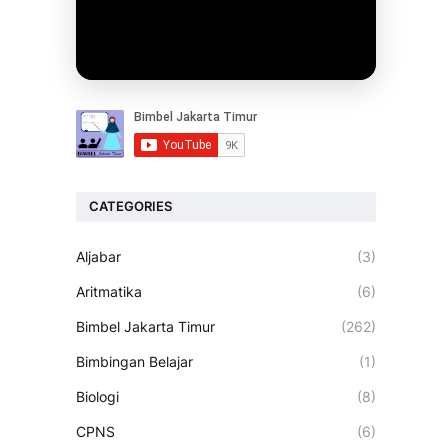
CATEGORIES
Aljabar
(3)
Aritmatika
(6)
Bimbel Jakarta Timur
(262)
Bimbingan Belajar
(1)
Biologi
(8)
CPNS
(6)