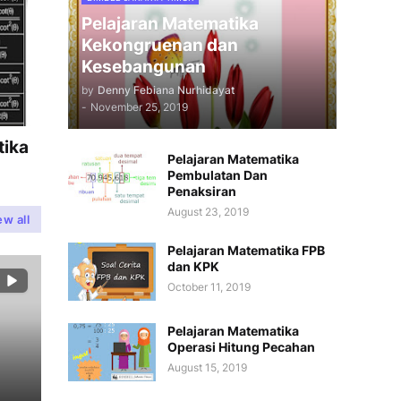
Pelajaran Matematika
Kekongruenan dan
Kesebangunan
by
Denny Febiana Nurhidayat
-
November 25, 2019
tika
Pelajaran Matematika
Pembulatan Dan
Penaksiran
August 23, 2019
ew all
Pelajaran Matematika FPB
dan KPK
October 11, 2019
Pelajaran Matematika
Operasi Hitung Pecahan
August 15, 2019