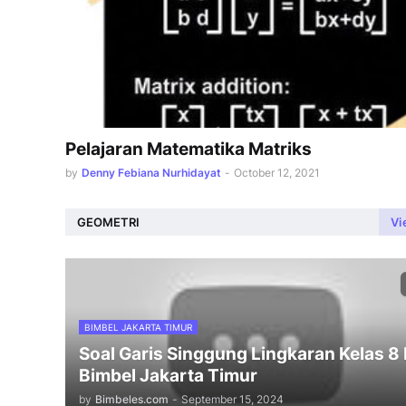
Pelajaran Matematika Matriks
by
Denny Febiana Nurhidayat
-
October 12, 2021
GEOMETRI
Vi
BIMBEL JAKARTA TIMUR
Soal Garis Singgung Lingkaran Kelas 8
Bimbel Jakarta Timur
by
Bimbeles.com
-
September 15, 2024