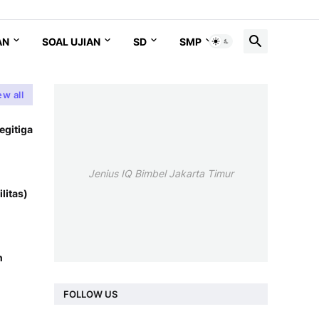
AN
SOAL UJIAN
SD
SMP
SMA
ew all
egitiga
Jenius IQ Bimbel Jakarta Timur
litas)
n
FOLLOW US