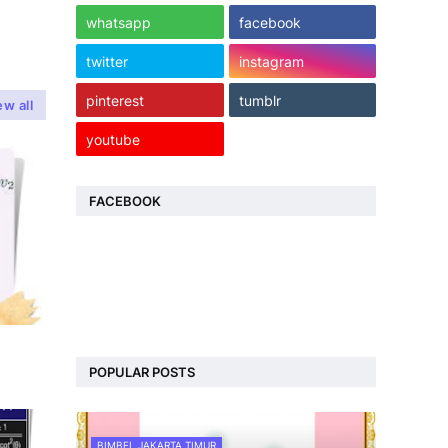
whatsapp
facebook
twitter
instagram
pinterest
tumblr
ew all
youtube
FACEBOOK
POPULAR POSTS
BIMBEL JAKARTA TIMUR