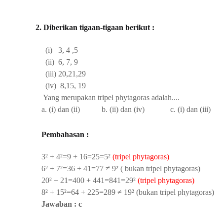
2. Diberikan tigaan-tigaan berikut :
(i) 3, 4 ,5
(ii) 6, 7, 9
(iii) 20,21,29
(iv) 8,15, 19
Yang merupakan tripel phytagoras adalah....
a. (i) dan (ii) b. (ii) dan (iv) c. (i) dan (ii
Pembahasan :
3
² + 4²=9 + 16=25=5²
(tripel phytagoras)
6² + 7²=36 + 41=77 ≠ 9² ( bukan tripel phytagoras)
20² + 21=400 + 441=841=29²
(tripel phytagoras)
8² + 15²=64 + 225=289 ≠ 19² (bukan tripel phytagoras)
Jawaban : c