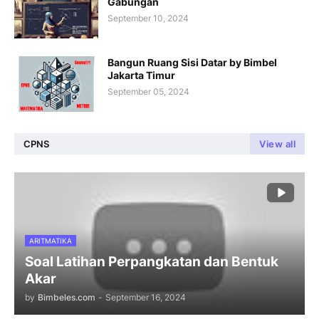
Gabungan
September 10, 2024
Bangun Ruang Sisi Datar by Bimbel
Jakarta Timur
September 05, 2024
CPNS
View all
ARITMATIKA
Soal Latihan Perpangkatan dan Bentuk
Akar
by
Bimbeles.com
-
September 16, 2024