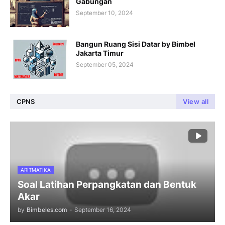
Gabungan
September 10, 2024
Bangun Ruang Sisi Datar by Bimbel
Jakarta Timur
September 05, 2024
CPNS
View all
ARITMATIKA
Soal Latihan Perpangkatan dan Bentuk
Akar
by
Bimbeles.com
-
September 16, 2024