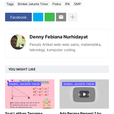
Tags
Bimbel Jakarta Timur
Fisika
IPA
SMP
Facebook
Denny Febiana Nurhidayat
Penulis Artikel web-web sains, matematika,
teknologi, komputer coding
YOU MIGHT LIKE
BIMBEL JAKARTA TIMUR
BIMBEL JAKARTA TIMUR
Soal Latihan Teorema
Ada Berapa Persegi ? by