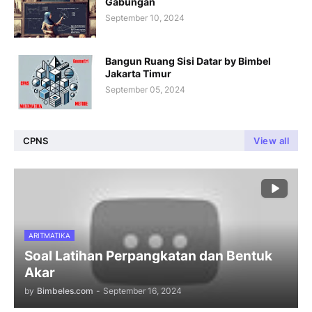
Gabungan
September 10, 2024
Bangun Ruang Sisi Datar by Bimbel
Jakarta Timur
September 05, 2024
CPNS
View all
ARITMATIKA
Soal Latihan Perpangkatan dan Bentuk
Akar
by
Bimbeles.com
-
September 16, 2024