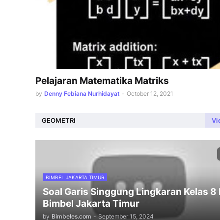
Pelajaran Matematika Matriks
by
Denny Febiana Nurhidayat
-
October 12, 2021
GEOMETRI
Vi
BIMBEL JAKARTA TIMUR
Soal Garis Singgung Lingkaran Kelas 8
Bimbel Jakarta Timur
by
Bimbeles.com
-
September 15, 2024