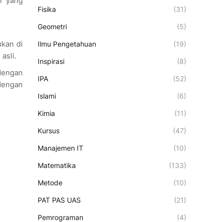
l yang
Fisika
(31)
Geometri
(5)
kan di
Ilmu Pengetahuan
(19)
asli.
Inspirasi
(8)
 dengan
IPA
(52)
dengan
Islami
(6)
Kimia
(11)
Kursus
(47)
Manajemen IT
(10)
Matematika
(133)
Metode
(10)
PAT PAS UAS
(21)
Pemrograman
(4)