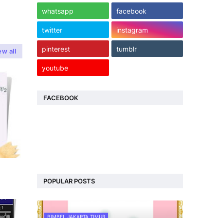
whatsapp
facebook
twitter
instagram
pinterest
tumblr
ew all
youtube
FACEBOOK
POPULAR POSTS
BIMBEL JAKARTA TIMUR