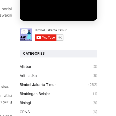
 berisi
ewakili
CATEGORIES
Aljabar
(3)
Aritmatika
(6)
Bimbel Jakarta Timur
(262)
sisa.
Bimbingan Belajar
(1)
, atau
an yang
Biologi
(8)
CPNS
(6)