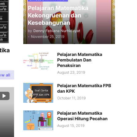
Pelajaran Matematika
Kekongruenan dan
Kesebangunan
by
Denny Febiana Nurhidayat
-
November 25, 2019
tika
Pelajaran Matematika
Pembulatan Dan
Penaksiran
August 23, 2019
ew all
Pelajaran Matematika FPB
dan KPK
October 11, 2019
Pelajaran Matematika
Operasi Hitung Pecahan
August 15, 2019