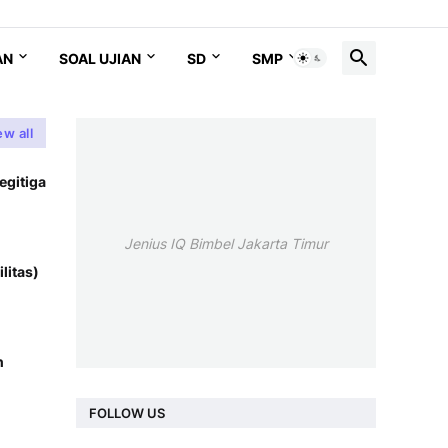
AN
SOAL UJIAN
SD
SMP
SMA
ew all
egitiga
Jenius IQ Bimbel Jakarta Timur
litas)
n
FOLLOW US