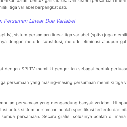
barkan dalam bentuk garis lurus. Dan sistem persamaan linear 
liki tiga variabel berpangkat satu.
m Persaman Linear Dua Variabel
ldv), sistem persamaan linear tiga variabel (spltv) juga memilik
nnya dengan metode substitusi, metode eliminasi ataupun ga
kat dengan SPLTV memiliki pengertian sebagai bentuk perluas
i tiga persamaan yang masing-masing persamaan memiliki tiga v
umpulan persamaan yang mengandung banyak variabel. Himpun
si untuk sistem persamaan adalah spesifikasi tertentu dari nila
emua persamaan. Secara grafis, solusinya adalah di mana 