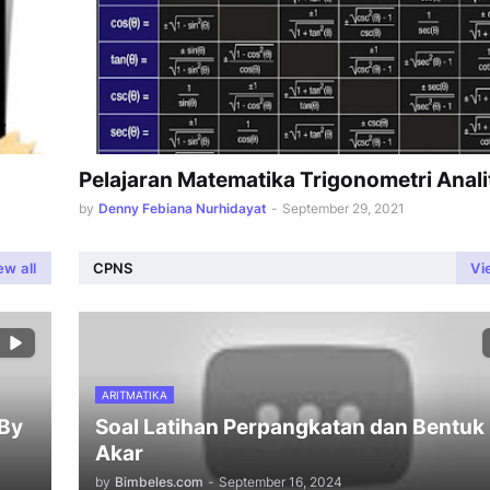
Pelajaran Matematika Trigonometri Anali
by
Denny Febiana Nurhidayat
-
September 29, 2021
ew all
CPNS
Vi
ARITMATIKA
 By
Soal Latihan Perpangkatan dan Bentuk
Akar
by
Bimbeles.com
-
September 16, 2024