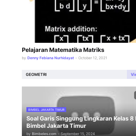
Pelajaran Matematika Matriks
by
Denny Febiana Nurhidayat
-
October 12, 2021
GEOMETRI
Vi
BIMBEL JAKARTA TIMUR
Soal Garis Singgung Lingkaran Kelas 8
Bimbel Jakarta Timur
by
Bimbeles.com
-
September 15, 2024