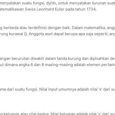
menyatakan suatu fungsi, dy/dx, untuk menyatakan turunan sua
 matematikawan Swiss Leonhard Euler pada tahun 1734.
 berbeda atau terdefinisi dengan baik. Dalam matematika, ang
ung kurawal {}. Anggota aset dapat berupa apa saja seperti; an
sangan berurutan diwakili dalam tanda kurung dan dipisahkan d
rurut dimana angka 6 dan 8 masing-masing adalah elemen pertam
 dari suatu fungsi. Nilai input umumnya adalah nilai 'x' dari s
eluaran atau nilai kedua. Nilai keluaran adalah nilai 'y' dari su