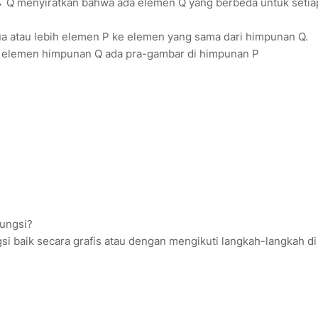
: P → Q menyiratkan bahwa ada elemen Q yang berbeda untuk setia
a atau lebih elemen P ke elemen yang sama dari himpunan Q.
tiap elemen himpunan Q ada pra-gambar di himpunan P
ungsi?
si baik secara grafis atau dengan mengikuti langkah-langkah di