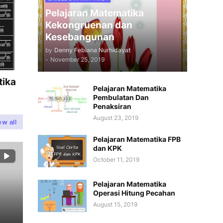
Pelajaran Matematika
Kekongruenan dan
Kesebangunan
by
Denny Febiana Nurhidayat
-
November 25, 2019
tika
Pelajaran Matematika
Pembulatan Dan
Penaksiran
August 23, 2019
ew all
Pelajaran Matematika FPB
dan KPK
October 11, 2019
Pelajaran Matematika
Operasi Hitung Pecahan
August 15, 2019