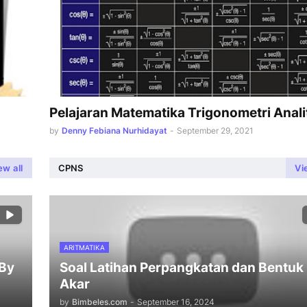
Pelajaran Matematika Trigonometri Anali
by
Denny Febiana Nurhidayat
-
September 29, 2021
ew all
CPNS
Vi
ARITMATIKA
 By
Soal Latihan Perpangkatan dan Bentuk
Akar
by
Bimbeles.com
-
September 16, 2024