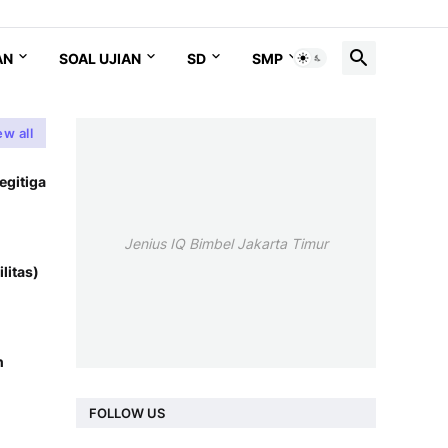
AN
SOAL UJIAN
SD
SMP
SMA
ew all
egitiga
Jenius IQ Bimbel Jakarta Timur
litas)
n
FOLLOW US