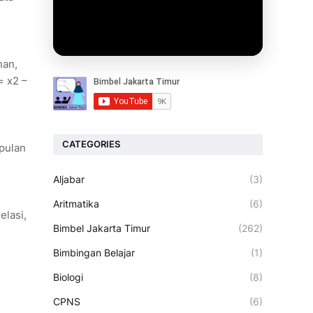
nan,
= x2 –
CATEGORIES
mpulan
Aljabar
(3)
Aritmatika
(6)
elasi,
Bimbel Jakarta Timur
(262)
Bimbingan Belajar
(1)
Biologi
(8)
CPNS
(6)