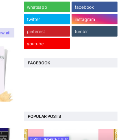
whatsapp
facebook
twitter
instagram
pinterest
tumblr
ew all
youtube
FACEBOOK
POPULAR POSTS
BIMBEL JAKARTA TIMUR