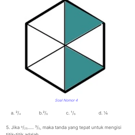
Soal Nomor 4
a. ²/₄ b.²/₆ c. ¹/₆ d. ¼
5. Jika ⁹/₂₅..... ³/₅, maka tanda yang tepat untuk mengisi
titik-titik adalah...