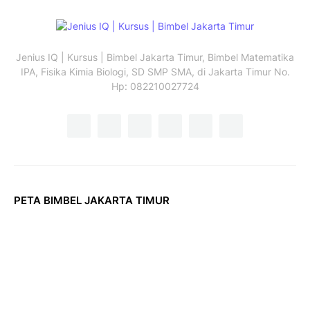
Jenius IQ | Kursus | Bimbel Jakarta Timur, Bimbel Matematika
IPA, Fisika Kimia Biologi, SD SMP SMA, di Jakarta Timur No.
Hp: 082210027724
PETA BIMBEL JAKARTA TIMUR