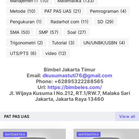
Manajemen IT
(10)
Matematika
(133)
Metode
(10)
PAT PAS UAS
(21)
Pemrograman
(4)
Pengukuran
(1)
Radarhot com
(11)
SD
(29)
SMA
(50)
SMP
(57)
Soal
(27)
Trigonometri
(2)
Tutorial
(3)
UN/UNBK/USBN
(4)
UTS/PTS
(6)
video
(12)
Bimbel Jakarta Timur
Email:
dkusumastuti76@gmail.com
Phone:
+62895322288565
Url:
https://bimbeles.com/
Jl. Wijaya Kusuma I No.212, RT.1/RW.7, Malaka Sari
Jakarta
,
Jakarta Raya
13460
PAT PAS UAS
View all
MATEMATIKA
MATEMATIKA