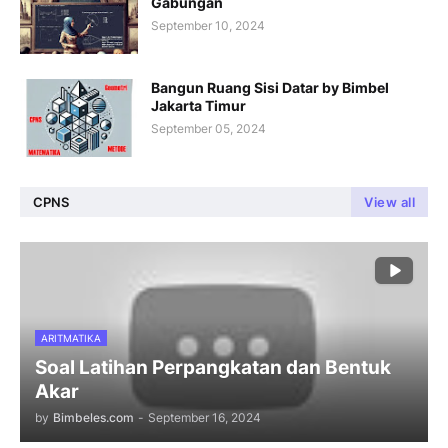
Gabungan
September 10, 2024
Bangun Ruang Sisi Datar by Bimbel
Jakarta Timur
September 05, 2024
CPNS
View all
ARITMATIKA
Soal Latihan Perpangkatan dan Bentuk
Akar
by
Bimbeles.com
-
September 16, 2024