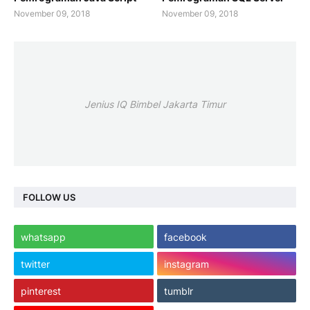
November 09, 2018
November 09, 2018
Jenius IQ Bimbel Jakarta Timur
FOLLOW US
whatsapp
facebook
twitter
instagram
pinterest
tumblr