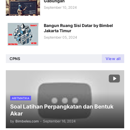
Gabungan
September 10, 2024
Bangun Ruang Sisi Datar by Bimbel
Jakarta Timur
September 05, 2024
CPNS
View all
ARITMATIKA
Soal Latihan Perpangkatan dan Bentuk
Akar
by
Bimbeles.com
-
September 16, 2024