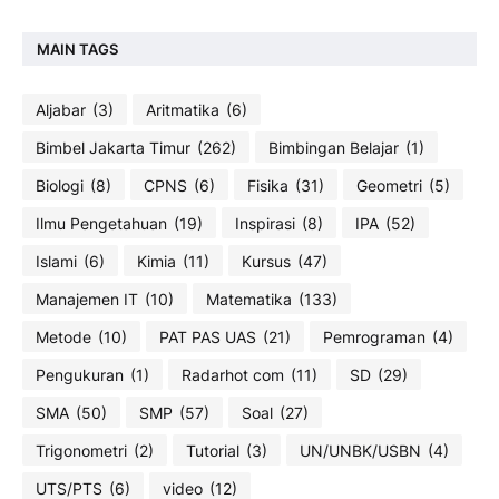
MAIN TAGS
Aljabar
(3)
Aritmatika
(6)
Bimbel Jakarta Timur
(262)
Bimbingan Belajar
(1)
Biologi
(8)
CPNS
(6)
Fisika
(31)
Geometri
(5)
Ilmu Pengetahuan
(19)
Inspirasi
(8)
IPA
(52)
Islami
(6)
Kimia
(11)
Kursus
(47)
Manajemen IT
(10)
Matematika
(133)
Metode
(10)
PAT PAS UAS
(21)
Pemrograman
(4)
Pengukuran
(1)
Radarhot com
(11)
SD
(29)
SMA
(50)
SMP
(57)
Soal
(27)
Trigonometri
(2)
Tutorial
(3)
UN/UNBK/USBN
(4)
UTS/PTS
(6)
video
(12)