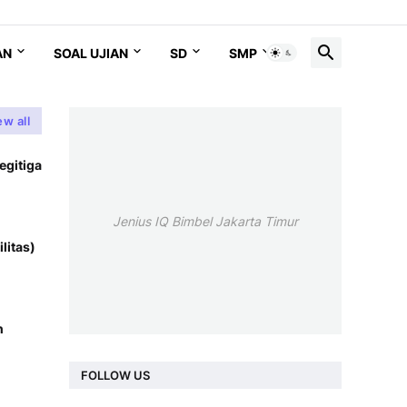
AN
SOAL UJIAN
SD
SMP
SMA
ew all
egitiga
Jenius IQ Bimbel Jakarta Timur
litas)
n
FOLLOW US