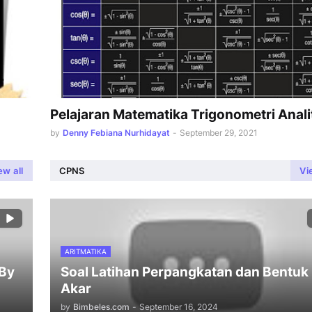
Pelajaran Matematika Trigonometri Anali
by
Denny Febiana Nurhidayat
-
September 29, 2021
ew all
CPNS
Vi
ARITMATIKA
 By
Soal Latihan Perpangkatan dan Bentuk
Akar
by
Bimbeles.com
-
September 16, 2024