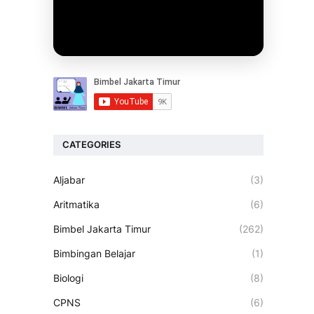
CATEGORIES
Aljabar
(3)
Aritmatika
(6)
Bimbel Jakarta Timur
(262)
Bimbingan Belajar
(1)
Biologi
(8)
CPNS
(6)