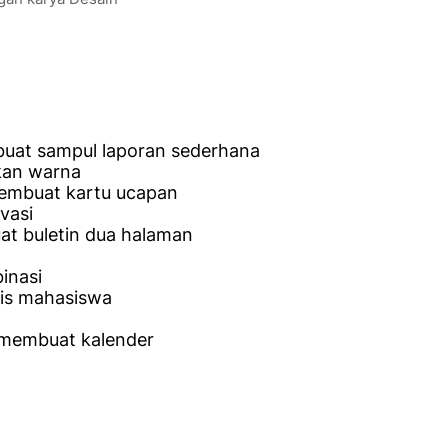
buat sampul laporan sederhana
kan warna
embuat kartu ucapan
vasi
t buletin dua halaman
inasi
nis mahasiswa
 membuat kalender