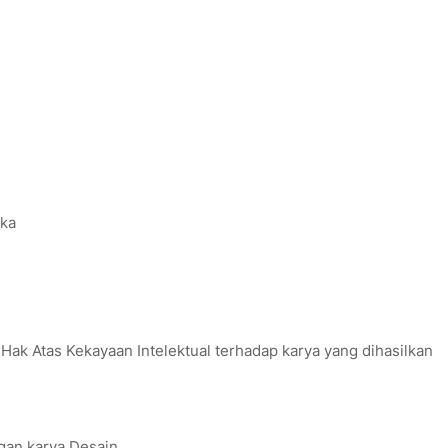
ika
k Atas Kekayaan Intelektual terhadap karya yang dihasilkan
gan karya Desain