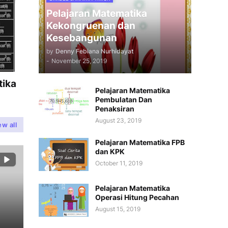
Pelajaran Matematika
Kekongruenan dan
Kesebangunan
by
Denny Febiana Nurhidayat
-
November 25, 2019
tika
Pelajaran Matematika
Pembulatan Dan
Penaksiran
August 23, 2019
ew all
Pelajaran Matematika FPB
dan KPK
October 11, 2019
Pelajaran Matematika
Operasi Hitung Pecahan
August 15, 2019