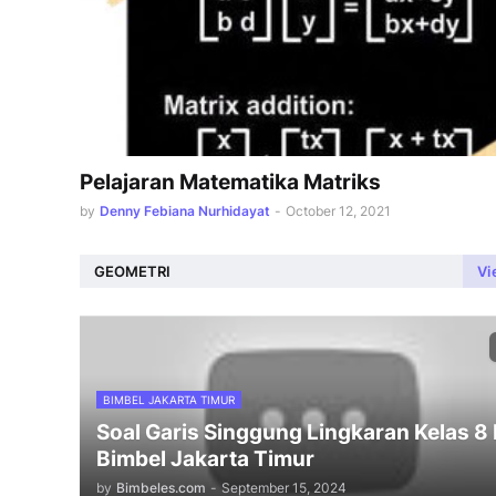
Pelajaran Matematika Matriks
by
Denny Febiana Nurhidayat
-
October 12, 2021
GEOMETRI
Vi
BIMBEL JAKARTA TIMUR
Soal Garis Singgung Lingkaran Kelas 8
Bimbel Jakarta Timur
by
Bimbeles.com
-
September 15, 2024