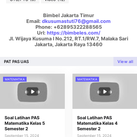
Bimbel Jakarta Timur
Email:
dkusumastuti76@gmail.com
Phone:
+62895322288565
Url:
https://bimbeles.com/
Jl. Wijaya Kusuma I No.212, RT.1/RW.7, Malaka Sari
Jakarta
,
Jakarta Raya
13460
PAT PAS UAS
View all
MATEMATIKA
MATEMATIKA
Soal Latihan PAS
Soal Latihan PAS
Matematika Kelas 5
Matematika Kelas 4
Semester 2
Semester 2
September 15, 2024
September 15, 2024