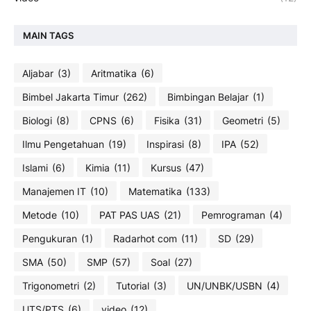
MAIN TAGS
Aljabar
(3)
Aritmatika
(6)
Bimbel Jakarta Timur
(262)
Bimbingan Belajar
(1)
Biologi
(8)
CPNS
(6)
Fisika
(31)
Geometri
(5)
Ilmu Pengetahuan
(19)
Inspirasi
(8)
IPA
(52)
Islami
(6)
Kimia
(11)
Kursus
(47)
Manajemen IT
(10)
Matematika
(133)
Metode
(10)
PAT PAS UAS
(21)
Pemrograman
(4)
Pengukuran
(1)
Radarhot com
(11)
SD
(29)
SMA
(50)
SMP
(57)
Soal
(27)
Trigonometri
(2)
Tutorial
(3)
UN/UNBK/USBN
(4)
UTS/PTS
(6)
video
(12)