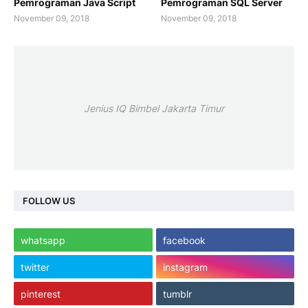
Pemrograman Java Script
Pemrograman SQL Server
November 09, 2018
November 09, 2018
Jenius IQ Bimbel Jakarta Timur
FOLLOW US
whatsapp
facebook
twitter
instagram
pinterest
tumblr