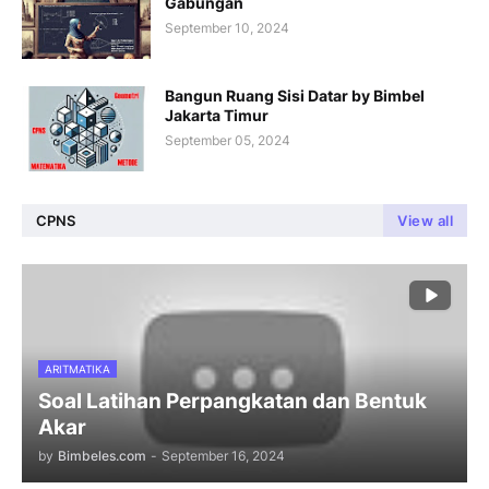
Gabungan
September 10, 2024
Bangun Ruang Sisi Datar by Bimbel
Jakarta Timur
September 05, 2024
CPNS
View all
ARITMATIKA
Soal Latihan Perpangkatan dan Bentuk
Akar
by
Bimbeles.com
-
September 16, 2024